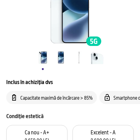
Inclus în achiziția dvs
Capacitate maximă de încărcare > 85%
Smartphone d
Condiție estetică
Ca nou - A+
Excelent - A
2.650,00 LEI
2.600,00 LEI