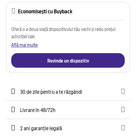
Economisești cu Buyback
Oferă o a doua viață dispozitivului tău vechi și redu prețul
achiziției tale
Află mai multe
Revinde un dispozitiv
30 de zile pentru a te răzgândi
Livrare în 48/72h
2 ani garanție legală