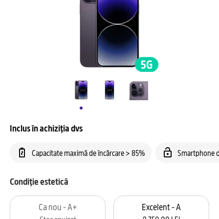
Inclus în achiziția dvs
Capacitate maximă de încărcare > 85%
Smartphone d
Condiție estetică
Ca nou - A+
Excelent - A
Stoc epuizat
2.750,00 LEI