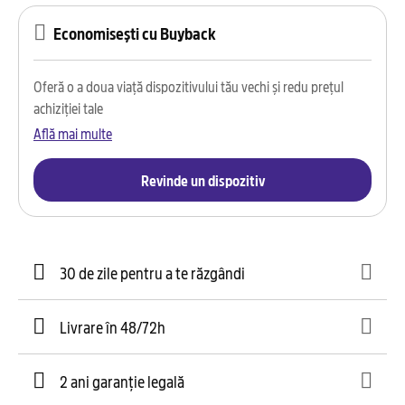
Economisești cu Buyback
Oferă o a doua viață dispozitivului tău vechi și redu prețul
achiziției tale
Află mai multe
Revinde un dispozitiv
30 de zile pentru a te răzgândi
Livrare în 48/72h
2 ani garanție legală