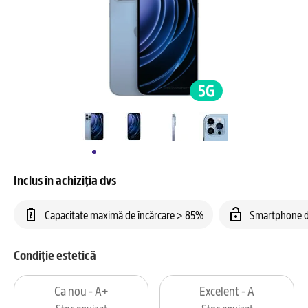
Inclus în achiziția dvs
Capacitate maximă de încărcare > 85%
Smartphone d
Condiție estetică
Ca nou - A+
Excelent - A
Stoc epuizat
Stoc epuizat