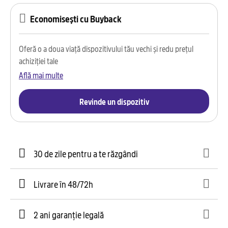
Economisești cu Buyback
Oferă o a doua viață dispozitivului tău vechi și redu prețul
achiziției tale
Află mai multe
Revinde un dispozitiv
30 de zile pentru a te răzgândi
Livrare în 48/72h
2 ani garanție legală