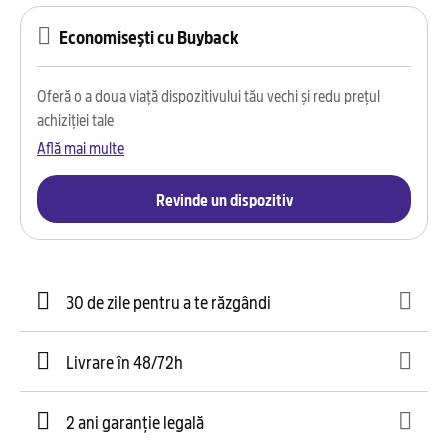
Economisești cu Buyback
Oferă o a doua viață dispozitivului tău vechi și redu prețul
achiziției tale
Află mai multe
Revinde un dispozitiv
30 de zile pentru a te răzgândi
Livrare în 48/72h
2 ani garanție legală