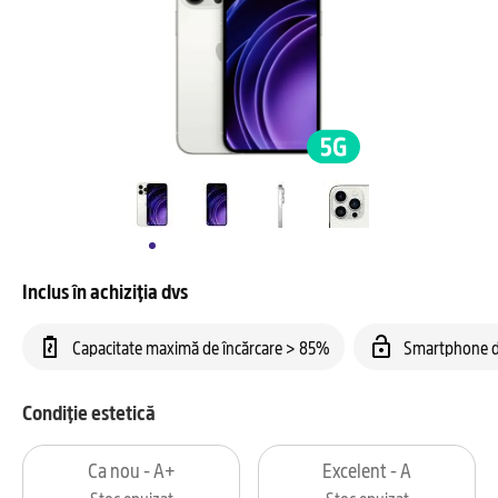
Inclus în achiziția dvs
Capacitate maximă de încărcare > 85%
Smartphone d
Condiție estetică
Ca nou - A+
Excelent - A
Stoc epuizat
Stoc epuizat