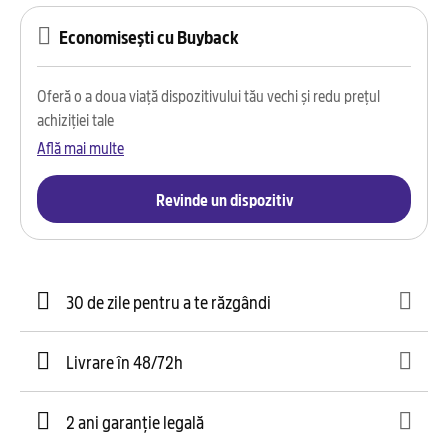
Economisești cu Buyback
Oferă o a doua viață dispozitivului tău vechi și redu prețul
achiziției tale
Află mai multe
Revinde un dispozitiv
30 de zile pentru a te răzgândi
Livrare în 48/72h
2 ani garanție legală