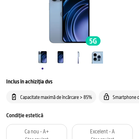
Inclus în achiziția dvs
Capacitate maximă de încărcare > 85%
Smartphone d
Condiție estetică
Ca nou - A+
Excelent - A
Stoc epuizat
Stoc epuizat