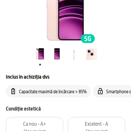
Inclus în achiziția dvs
Capacitate maximă de încărcare > 85%
Smartphone d
Condiție estetică
Ca nou - A+
Excelent - A
Stoc epuizat
Stoc epuizat