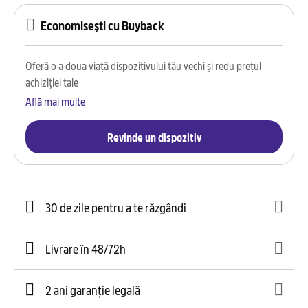
Economisești cu Buyback
Oferă o a doua viață dispozitivului tău vechi și redu prețul
achiziției tale
Află mai multe
Revinde un dispozitiv
30 de zile pentru a te răzgândi
Livrare în 48/72h
2 ani garanție legală