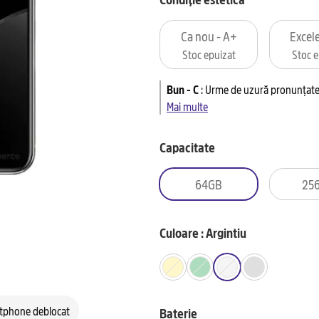
Ca nou - A+
Excele
Stoc epuizat
Stoc e
Bun - C
:
Urme de uzură pronunțate 
Mai multe
Capacitate
64GB
25
Culoare : Argintiu
tphone deblocat
Baterie