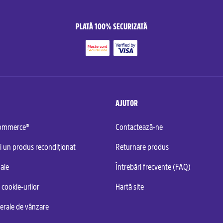
PLATĂ 100% SECURIZATĂ
AJUTOR
commerce®
Contactează-ne
i un produs recondiționat
Returnare produs
ale
Întrebări frecvente (FAQ)
 cookie-urilor
Hartă site
nerale de vânzare