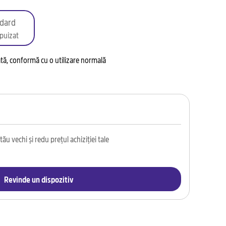
dard
puizat
tată, conformă cu o utilizare normală
ău vechi și redu prețul achiziției tale
Revinde un dispozitiv