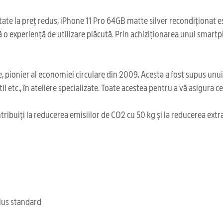
ate la preț redus, iPhone 11 Pro 64GB matte silver recondiționat est
ră o experiență de utilizare plăcută. Prin achiziționarea unui smart
 pionier al economiei circulare din 2009. Acesta a fost supus unu
il etc., în ateliere specializate. Toate acestea pentru a vă asigura 
ribuiți la reducerea emisiilor de CO2 cu 50 kg și la reducerea extr
clus standard