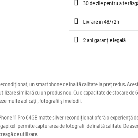
30 de zile pentru a te răz
Livrare în 48/72h
2 ani garanție legală
ndiționat, un smartphone de înaltă calitate la preț redus. Acest di
utilizare similară cu un produs nou. Cu o capacitate de stocare de
e multe aplicații, fotografii și melodii.
Phone 11 Pro 64GB matte silver recondiționat oferă o experiență de u
egapixeli permite capturarea de fotografii de înaltă calitate. De as
reagă de utilizare.