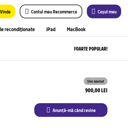
Vinde
Contul meu Recommerce
Coșul meu
le recondiționate
iPad
MacBook
FOARTE POPULAR!
Anu
m
câ
rev
Stoc epuizat
900,00 LEI
Anunță-mă când revine