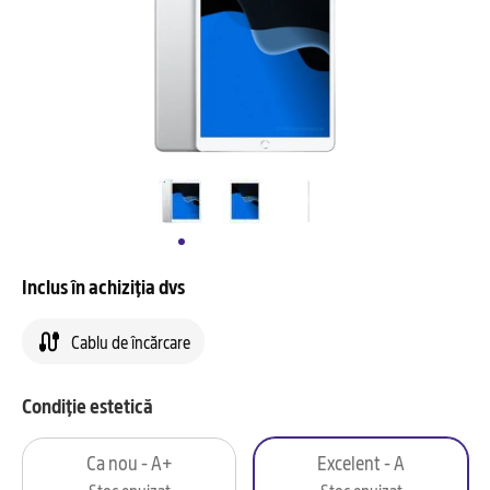
Inclus în achiziția dvs
Cablu de încărcare
Condiție estetică
Ca nou - A+
Excelent - A
Stoc epuizat
Stoc epuizat