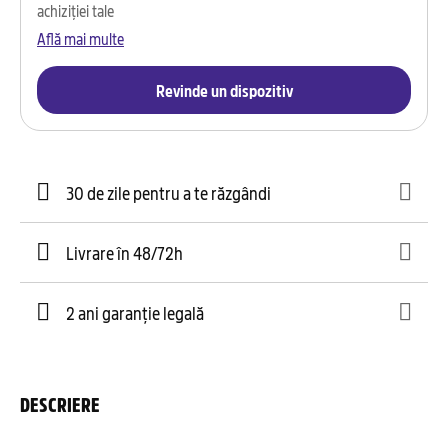
achiziției tale
Află mai multe
Revinde un dispozitiv
30 de zile pentru a te răzgândi
Livrare în 48/72h
2 ani garanție legală
DESCRIERE