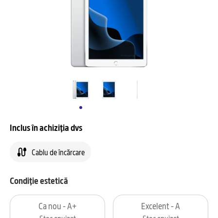
Inclus în achiziția dvs
Cablu de încărcare
Condiție estetică
Ca nou - A+
Excelent - A
Stoc epuizat
Stoc epuizat