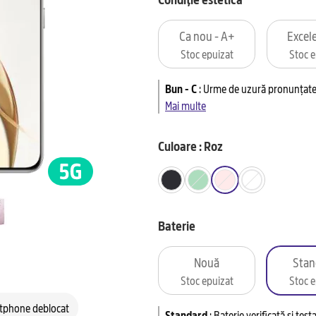
Ca nou - A+
Excele
Stoc epuizat
Stoc e
Bun - C
:
Urme de uzură pronunțate 
Mai multe
Culoare : Roz
Baterie
Nouă
Stan
Stoc epuizat
Stoc e
tphone deblocat
Standard
:
Baterie verificată și tes