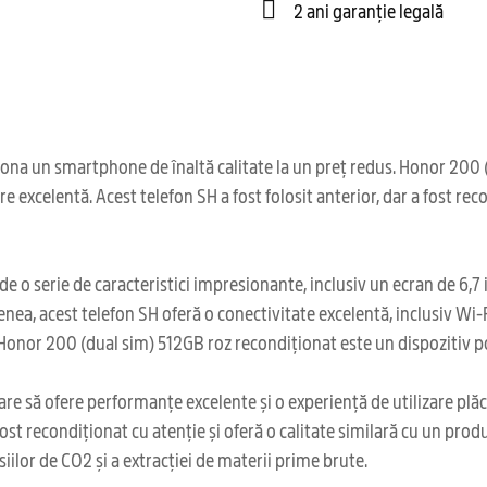
2 ani garanție legală
ona un smartphone de înaltă calitate la un preț redus. Honor 200 (
re excelentă. Acest telefon SH a fost folosit anterior, dar a fost re
o serie de caracteristici impresionante, inclusiv un ecran de 6,7 
ea, acest telefon SH oferă o conectivitate excelentă, inclusiv Wi-F
onor 200 (dual sim) 512GB roz recondiționat este un dispozitiv port
care să ofere performanțe excelente și o experiență de utilizare pl
ost recondiționat cu atenție și oferă o calitate similară cu un prod
iilor de CO2 și a extracției de materii prime brute.