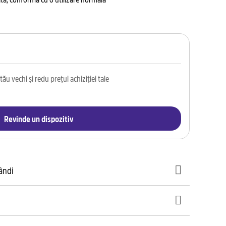
ău vechi și redu prețul achiziției tale
Revinde un dispozitiv
gândi