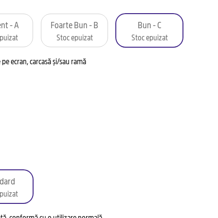
nt - A
Foarte Bun - B
Bun - C
puizat
Stoc epuizat
Stoc epuizat
pe ecran, carcasă și/sau ramă
dard
puizat
tată, conformă cu o utilizare normală