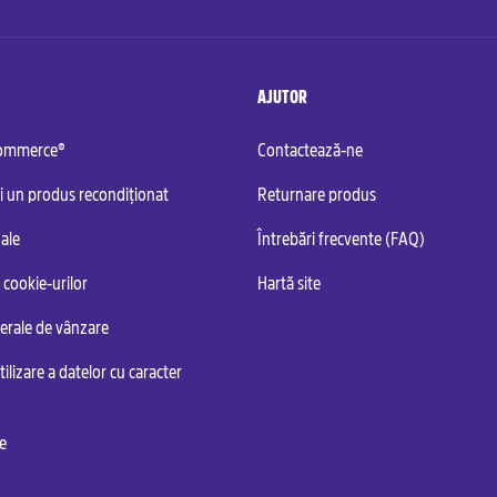
AJUTOR
commerce®
Contactează-ne
i un produs recondiționat
Returnare produs
ale
Întrebări frecvente (FAQ)
 cookie-urilor
Hartă site
nerale de vânzare
tilizare a datelor cu caracter
te