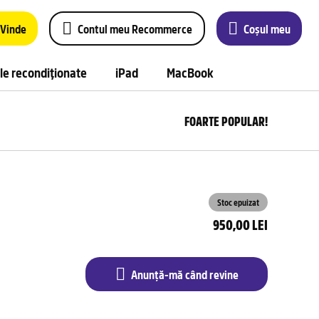
Vinde
Contul meu Recommerce
Coșul meu
le recondiționate
iPad
MacBook
FOARTE POPULAR!
Anu
m
câ
rev
Stoc epuizat
950,00 LEI
Anunță-mă când revine