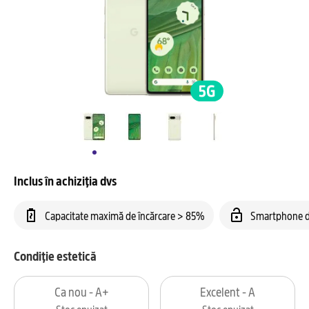
Inclus în achiziția dvs
Capacitate maximă de încărcare > 85%
Smartphone d
Condiție estetică
Ca nou - A+
Excelent - A
Stoc epuizat
Stoc epuizat