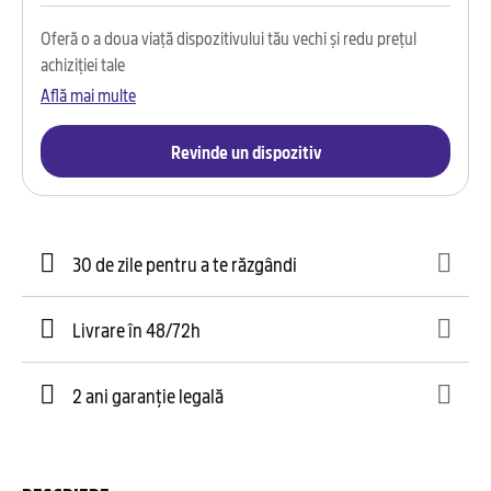
Oferă o a doua viață dispozitivului tău vechi și redu prețul
achiziției tale
Află mai multe
Revinde un dispozitiv
30 de zile pentru a te răzgândi
Livrare în 48/72h
2 ani garanție legală