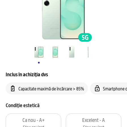
Inclus în achiziția dvs
Capacitate maximă de încărcare > 85%
Smartphone d
Condiție estetică
Ca nou - A+
Excelent - A
Stoc epuizat
Stoc epuizat