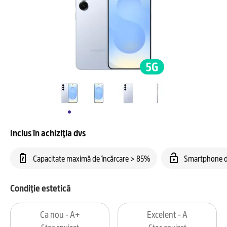
Inclus în achiziția dvs
Capacitate maximă de încărcare > 85%
Smartphone d
Condiție estetică
Ca nou - A+
Excelent - A
Stoc epuizat
Stoc epuizat