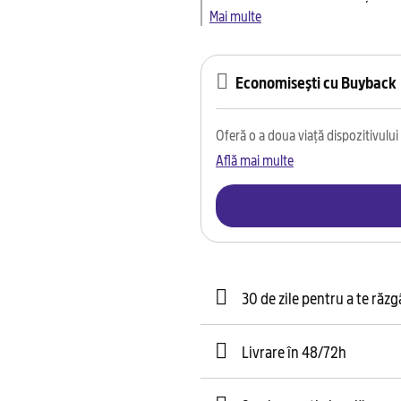
Mai multe
Economisești cu Buyback
Oferă o a doua viață dispozitivului t
Află mai multe
30 de zile pentru a te răz
Livrare în 48/72h