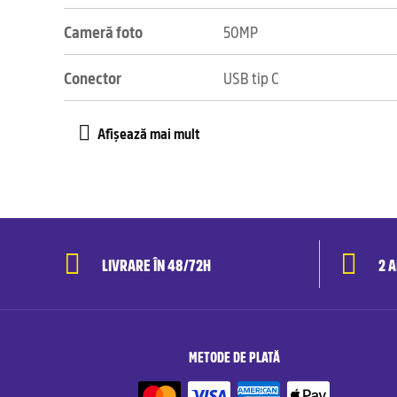
Cameră foto
50MP
Conector
USB tip C
LIVRARE ÎN 48/72H
2 
METODE DE PLATĂ