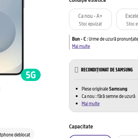
Ca nou - A+
Excele
Stoc epuizat
Stoc e
Bun - C
:
Urme de uzură pronunțate 
Mai multe
RECONDIȚIONAT DE SAMSUNG
Piese originale
Samsung
Ca nou : fără semne de uzură
Mai multe
Capacitate
tphone deblocat