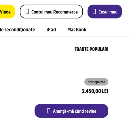
Vinde
Contul meu Recommerce
Coșul meu
le recondiționate
iPad
MacBook
FOARTE POPULAR!
Anu
m
câ
rev
Stoc epuizat
2.450,00 LEI
Anunță-mă când revine