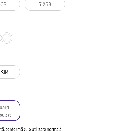
6GB
512GB
 SIM
dard
puizat
tată, conformă cu o utilizare normală