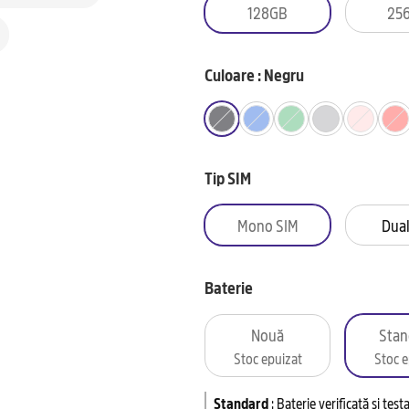
128GB
25
Culoare : Negru
Tip SIM
Mono SIM
Dual
Baterie
Nouă
Stan
Stoc epuizat
Stoc e
Standard
:
Baterie verificată și tes