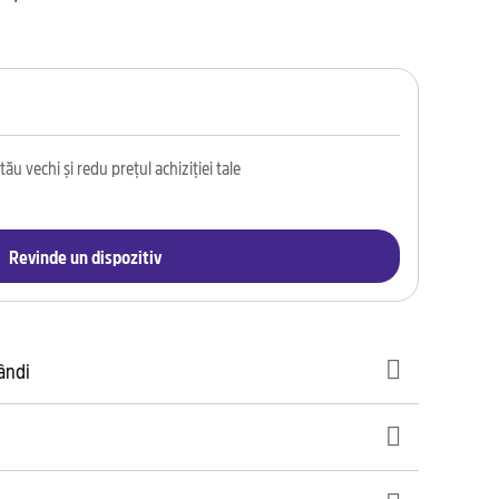
ău vechi și redu prețul achiziției tale
Revinde un dispozitiv
gândi