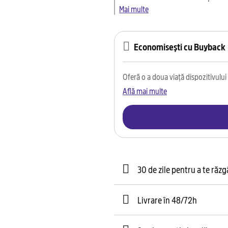
Mai multe
Economisești cu Buyback
Oferă o a doua viață dispozitivului t
Află mai multe
30 de zile pentru a te răz
Livrare în 48/72h