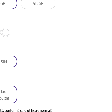
6GB
512GB
 SIM
dard
puizat
tată, conformă cu o utilizare normală