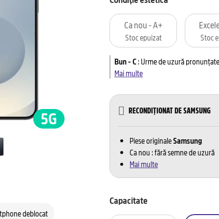
Ca nou - A+
Excele
Stoc epuizat
Stoc e
Bun - C
:
Urme de uzură pronunțate 
Mai multe
RECONDIȚIONAT DE SAMSUNG
Piese originale
Samsung
Ca nou : fără semne de uzură
Mai multe
Capacitate
tphone deblocat