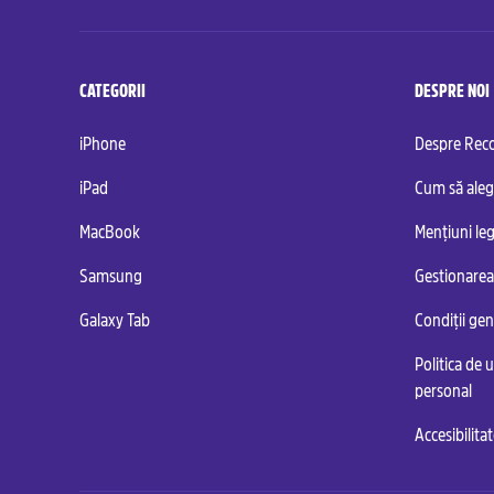
CATEGORII
DESPRE NOI
iPhone
Despre Re
iPad
Cum să aleg
MacBook
Mențiuni leg
Samsung
Gestionarea
Galaxy Tab
Condiții ge
Politica de u
personal
Accesibilita