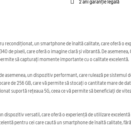
2 ani garanție legală
econdiționat, un smartphone de înaltă calitate, care oferă o exper
x2340 de pixeli, care oferă o imagine clară și vibrantă. De asemene
permite să capturați momente importante cu o calitate excelentă.
e asemenea, un dispozitiv performant, care rulează pe sistemul de
care de 256 GB, care vă permite să stocați o cantitate mare de date, 
at suportă rețeaua 5G, ceea ce vă permite să beneficiați de viteze
ispozitiv versatil, care oferă o experiență de utilizare excelentă și
elentă pentru cei care caută un smartphone de înaltă calitate, făr