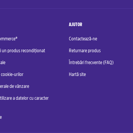
AJUTOR
commerce®
Contactează-ne
i un produs recondiționat
Returnare produs
ale
Întrebări frecvente (FAQ)
 cookie-urilor
Hartă site
nerale de vânzare
tilizare a datelor cu caracter
te