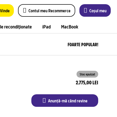
Vinde
Contul meu Recommerce
Coșul meu
le recondiționate
iPad
MacBook
FOARTE POPULAR!
Anu
m
câ
rev
Stoc epuizat
2.775,00 LEI
Anunță-mă când revine