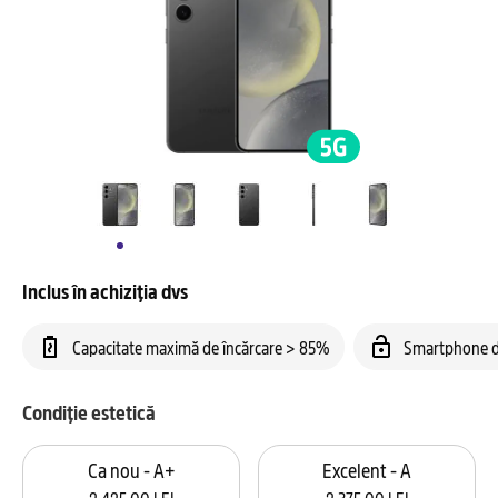
Inclus în achiziția dvs
Capacitate maximă de încărcare > 85%
Smartphone d
Condiție estetică
Ca nou - A+
Excelent - A
2.425,00 LEI
2.375,00 LEI