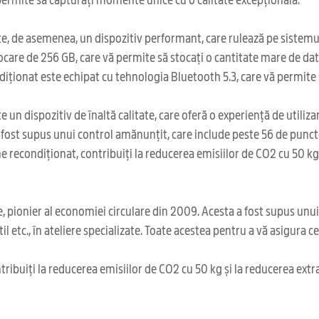
, de asemenea, un dispozitiv performant, care rulează pe sistemul 
care de 256 GB, care vă permite să stocați o cantitate mare de date, 
onat este echipat cu tehnologia Bluetooth 5.3, care vă permite să 
un dispozitiv de înaltă calitate, care oferă o experiență de utiliz
 fost supus unui control amănunțit, care include peste 56 de puncte
 recondiționat, contribuiți la reducerea emisiilor de CO2 cu 50 kg 
 pionier al economiei circulare din 2009. Acesta a fost supus unu
il etc., în ateliere specializate. Toate acestea pentru a vă asigura 
ribuiți la reducerea emisiilor de CO2 cu 50 kg și la reducerea extr