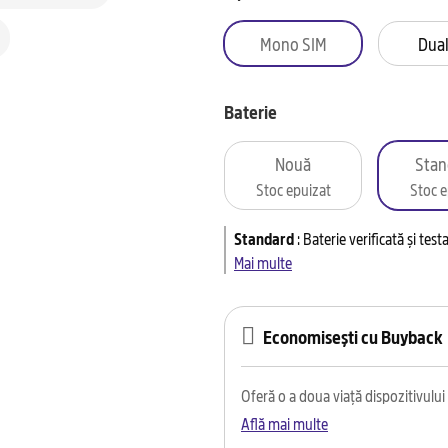
Mono SIM
Dual
Baterie
Nouă
Stan
Stoc epuizat
Stoc e
Standard
:
Baterie verificată și tes
Mai multe
Economisești cu Buyback
Oferă o a doua viață dispozitivului t
Află mai multe