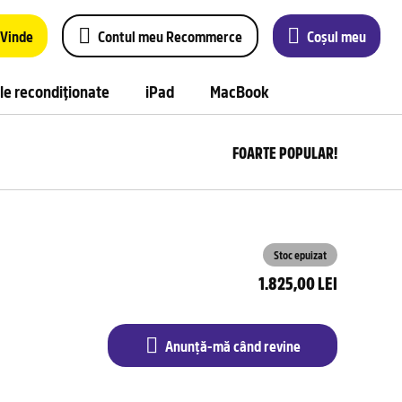
Vinde
Contul meu Recommerce
Coșul meu
le recondiționate
iPad
MacBook
FOARTE POPULAR!
Anu
m
câ
rev
Stoc epuizat
1.825,00 LEI
Anunță-mă când revine