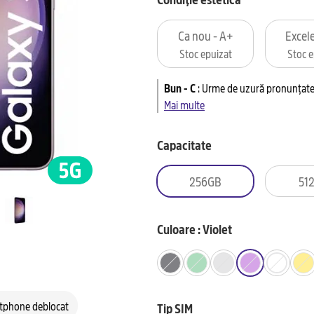
Ca nou - A+
Excele
Stoc epuizat
Stoc e
Bun - C
:
Urme de uzură pronunțate 
Mai multe
Capacitate
256GB
51
Culoare : Violet
tphone deblocat
Tip SIM