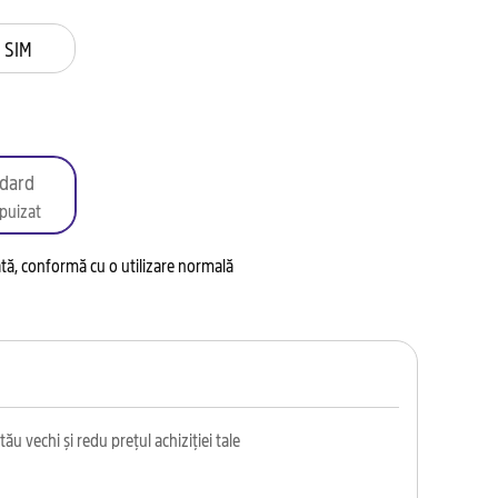
 SIM
dard
puizat
tată, conformă cu o utilizare normală
ău vechi și redu prețul achiziției tale