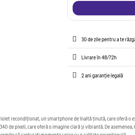
30 de zile pentru a te răz
Livrare în 48/72h
2 ani garanție legală
t recondiționat, un smartphone de înaltă ținută, care oferă o exp
x2340 de pixeli, care oferă o imagine clară și vibrantă. De asemene
permite să capturați momente unice cu o calitate excepțională.