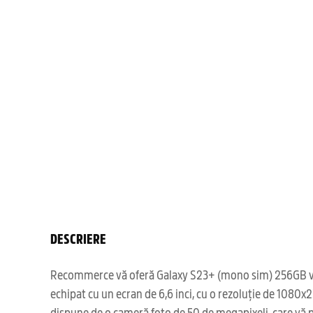
DESCRIERE
Recommerce vă oferă Galaxy S23+ (mono sim) 256GB viole
echipat cu un ecran de 6,6 inci, cu o rezoluție de 1080
dispune de o cameră foto de 50 de megapixeli, care vă 