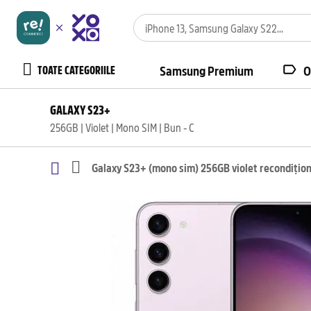
TOATE CATEGORIILE
Samsung Premium
O
GALAXY S23+
256GB | Violet | Mono SIM | Bun - C
Galaxy S23+ (mono sim) 256GB violet recondițio