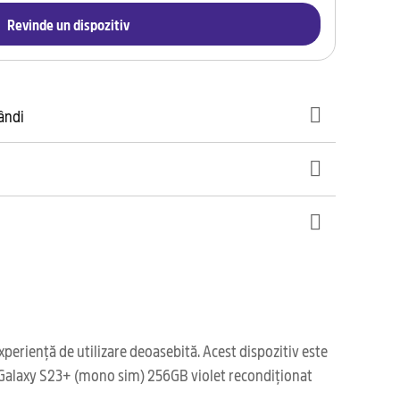
Revinde un dispozitiv
gândi
eriență de utilizare deoasebită. Acest dispozitiv este
a, Galaxy S23+ (mono sim) 256GB violet recondiționat