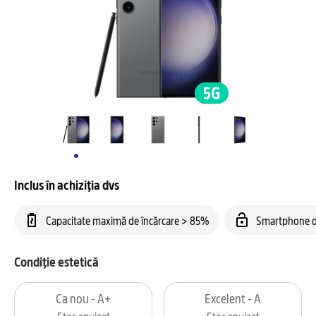
Inclus în achiziția dvs
Capacitate maximă de încărcare > 85%
Smartphone d
Condiție estetică
Ca nou - A+
Excelent - A
Stoc epuizat
Stoc epuizat