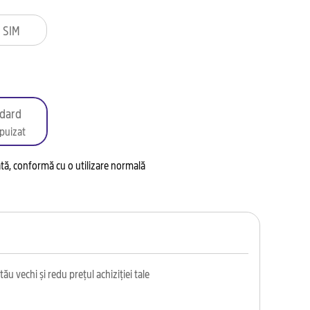
 SIM
dard
puizat
tată, conformă cu o utilizare normală
ău vechi și redu prețul achiziției tale