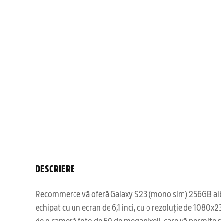
DESCRIERE
Recommerce vă oferă Galaxy S23 (mono sim) 256GB alb re
echipat cu un ecran de 6,1 inci, cu o rezoluție de 1080
de o cameră foto de 50 de megapixeli, care vă permite 