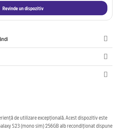
Revinde un dispozitiv
gândi
ență de utilizare excepțională. Acest dispozitiv este
a, Galaxy S23 (mono sim) 256GB alb recondiționat dispune