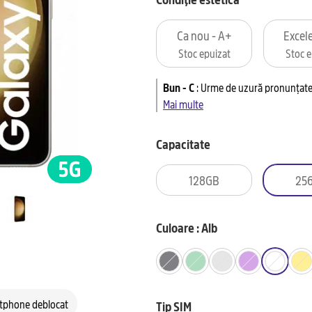
Ca nou - A+
Excele
Stoc epuizat
Stoc e
Bun - C
:
Urme de uzură pronunțate 
Mai multe
Capacitate
128GB
25
Culoare : Alb
tphone deblocat
Tip SIM