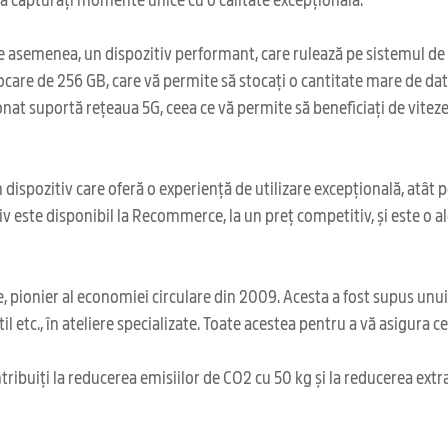
 asemenea, un dispozitiv performant, care rulează pe sistemul de o
care de 256 GB, care vă permite să stocați o cantitate mare de date, 
 suportă rețeaua 5G, ceea ce vă permite să beneficiați de viteze d
pozitiv care oferă o experiență de utilizare excepțională, atât pent
tiv este disponibil la Recommerce, la un preț competitiv, și este o
 pionier al economiei circulare din 2009. Acesta a fost supus unu
il etc., în ateliere specializate. Toate acestea pentru a vă asigura 
ribuiți la reducerea emisiilor de CO2 cu 50 kg și la reducerea extr