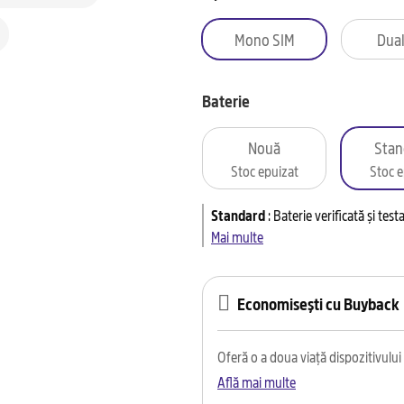
Mono SIM
Dual
Baterie
Nouă
Stan
Stoc epuizat
Stoc e
Standard
:
Baterie verificată și tes
Mai multe
Economisești cu Buyback
Oferă o a doua viață dispozitivului t
Află mai multe