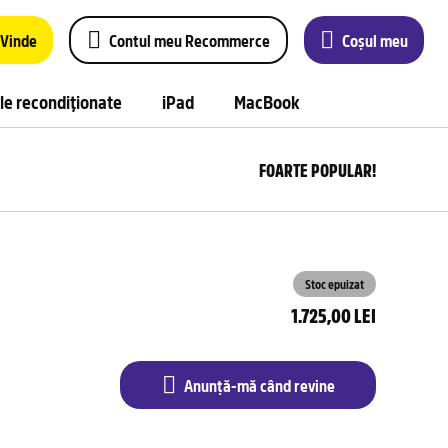
Vinde
Contul meu Recommerce
Coșul meu
le recondiționate
iPad
MacBook
FOARTE POPULAR!
Anu
m
câ
rev
Stoc epuizat
1.725,00 LEI
Anunță-mă când revine