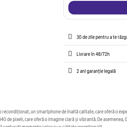
30 de zile pentru a te răz
Livrare în 48/72h
2 ani garanție legală
condiționat, un smartphone de înaltă calitate, care oferă o experi
x2340 de pixeli, care oferă o imagine clară și vibrantă. De asemene
să capturați momente unice cu o calitate excepțională.