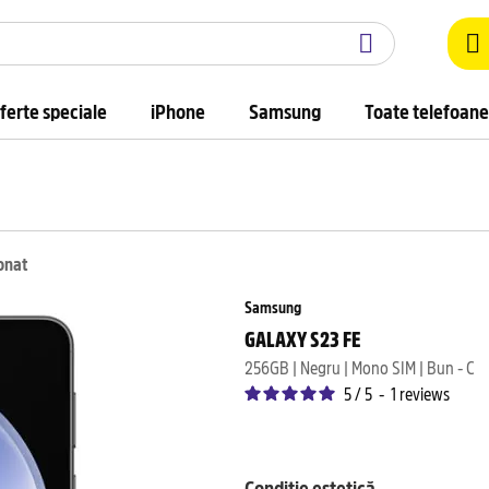
ferte speciale
iPhone
Samsung
Toate telefoane
onat
Samsung
GALAXY S23 FE
256GB | Negru | Mono SIM | Bun - C
5
/
5
-
1
reviews
Condiție estetică