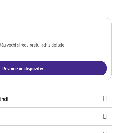
ău vechi și redu prețul achiziției tale
Revinde un dispozitiv
gândi