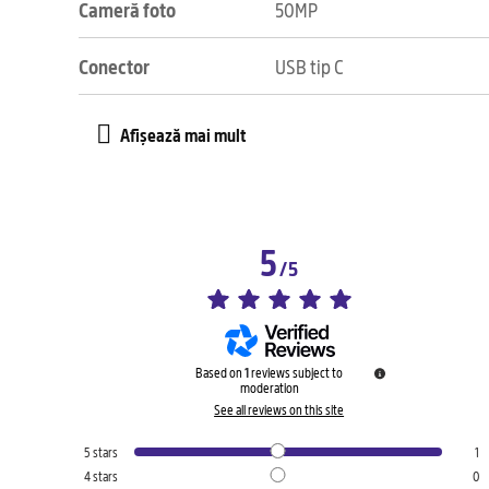
Cameră foto
50MP
Conector
USB tip C
5
/
5
Based on
1
reviews subject to
moderation
See all reviews on this site
5
stars
1
4
stars
0