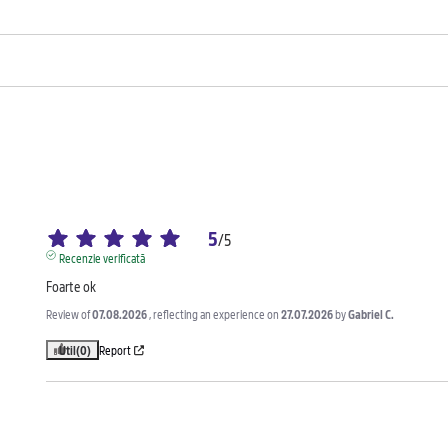
5
/
5
Recenzie verificată
Foarte ok
Review of
07.08.2026
, reflecting an experience on
27.07.2026
by
Gabriel C.
Util
(0)
Report