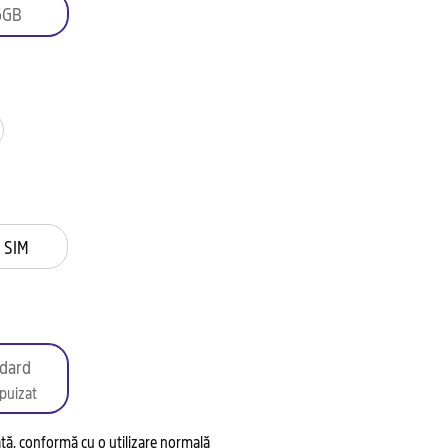
6GB
 SIM
dard
puizat
tată, conformă cu o utilizare normală