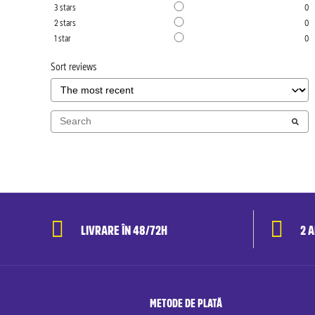
3
stars
0
2
stars
0
1
star
0
Sort reviews
LIVRARE ÎN 48/72H
2 
METODE DE PLATĂ