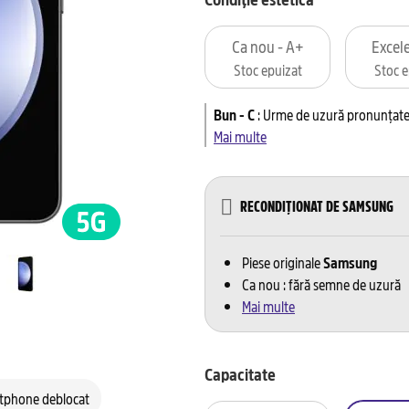
Ca nou - A+
Excele
Stoc epuizat
Stoc e
Bun - C
:
Urme de uzură pronunțate 
Mai multe
RECONDIȚIONAT DE SAMSUNG
Piese originale
Samsung
Ca nou : fără semne de uzură
Mai multe
Capacitate
tphone deblocat