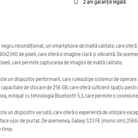
2 ani garanție legală
ru recondiționat, un smartphone de înaltă calitate, care oferă o 
 1080x2340 de pixeli, care oferă o imagine clară și vibrantă. De as
eli, care permite capturarea de imagini de înaltă calitate.
 un dispozitiv performant, care rulează pe sistemul de operare An
acitate de stocare de 256 GB, care oferă suficient spațiu pentru a s
 echipat cu tehnologia Bluetooth 5.3, care permite o conexiune st
 un dispozitiv versatil, care oferă o experiență de utilizare exce
l face ușor de purtat. De asemenea, Galaxy S23 FE (mono sim) 256G
e timp.