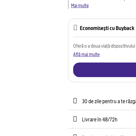
Mai multe
Economisești cu Buyback
Oferă o a doua viață dispozitivului t
Află mai multe
30 de zile pentru a te răz
Livrare în 48/72h