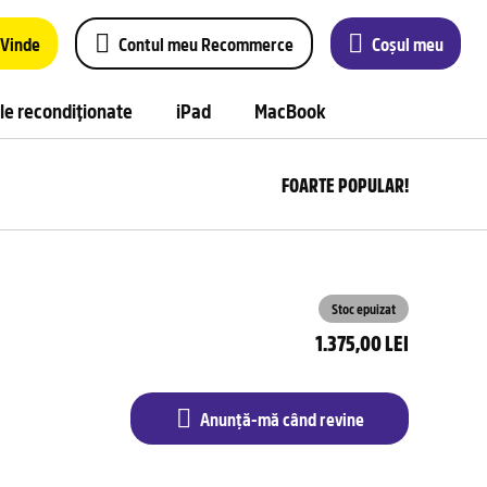
Vinde
Contul meu Recommerce
Coșul meu
le recondiționate
iPad
MacBook
FOARTE POPULAR!
Anu
m
câ
rev
Stoc epuizat
1.375,00 LEI
Anunță-mă când revine