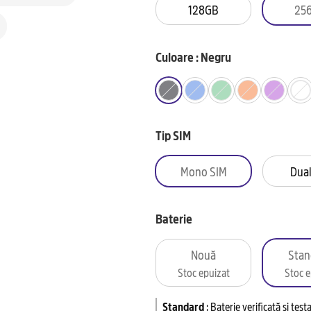
128GB
25
Culoare : Negru
Tip SIM
Mono SIM
Dual
Baterie
Nouă
Stan
Stoc epuizat
Stoc e
Standard
:
Baterie verificată și tes