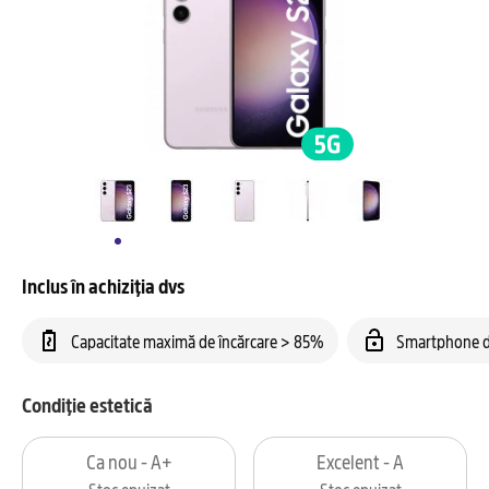
Inclus în achiziția dvs
Capacitate maximă de încărcare > 85%
Smartphone d
Condiție estetică
Ca nou - A+
Excelent - A
Stoc epuizat
Stoc epuizat