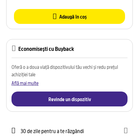
Adaugă în coș
Economisești cu Buyback
Oferă o a doua viață dispozitivului tău vechi și redu prețul
achiziției tale
Află mai multe
Revinde un dispozitiv
30 de zile pentru a te răzgândi