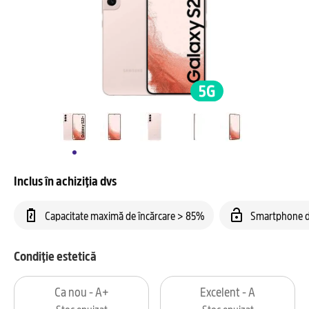
Inclus în achiziția dvs
Capacitate maximă de încărcare > 85%
Smartphone d
Condiție estetică
Ca nou - A+
Excelent - A
Stoc epuizat
Stoc epuizat