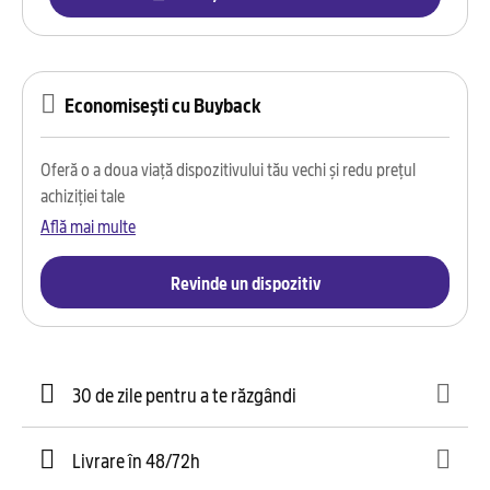
Economisești cu Buyback
Oferă o a doua viață dispozitivului tău vechi și redu prețul
achiziției tale
Află mai multe
Revinde un dispozitiv
30 de zile pentru a te răzgândi
Livrare în 48/72h