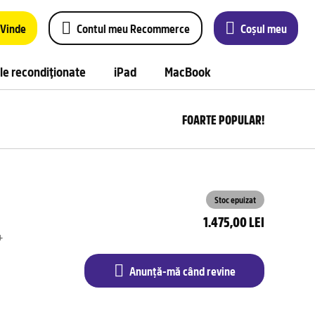
Vinde
Contul meu Recommerce
Coșul meu
le recondiționate
iPad
MacBook
FOARTE POPULAR!
Anu
m
câ
rev
Stoc epuizat
1.475,00 LEI
+
Anunță-mă când revine