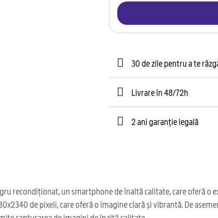
30 de zile pentru a te răz
Livrare în 48/72h
2 ani garanție legală
recondiționat, un smartphone de înaltă calitate, care oferă o exp
 1080x2340 de pixeli, care oferă o imagine clară și vibrantă. De as
ite capturarea de imagini de înaltă calitate.