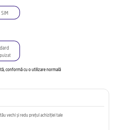
 SIM
dard
puizat
tată, conformă cu o utilizare normală
ău vechi și redu prețul achiziției tale