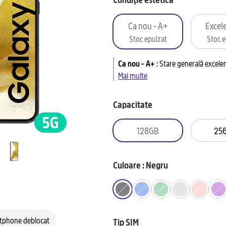
Ca nou - A+
Excele
Stoc epuizat
Stoc e
Ca nou - A+
:
Stare generală excelen
Mai multe
Capacitate
128GB
25
Culoare : Negru
tphone deblocat
Tip SIM