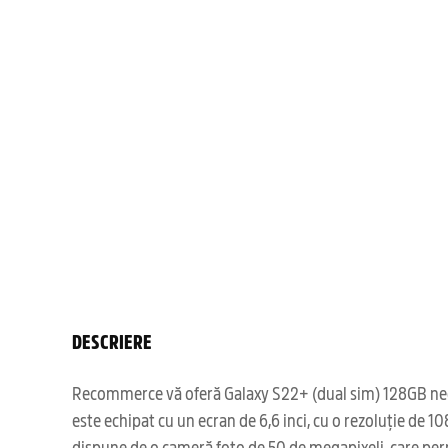
DESCRIERE
Recommerce vă oferă Galaxy S22+ (dual sim) 128GB negru 
este echipat cu un ecran de 6,6 inci, cu o rezoluție de
dispune de o cameră foto de 50 de megapixeli, care perm