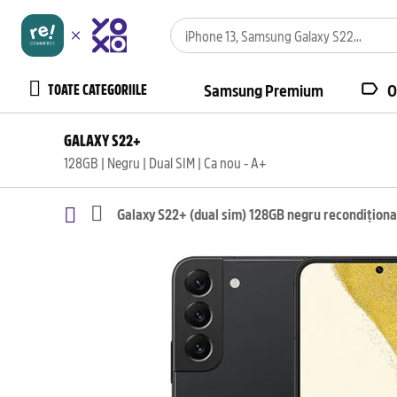
TOATE CATEGORIILE
Samsung Premium
O
GALAXY S22+
128GB | Negru | Dual SIM | Ca nou - A+
Galaxy S22+ (dual sim) 128GB negru recondiționa