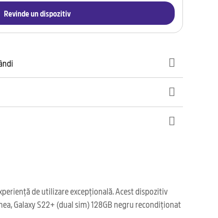
Revinde un dispozitiv
gândi
eriență de utilizare excepțională. Acest dispozitiv
emenea, Galaxy S22+ (dual sim) 128GB negru recondiționat