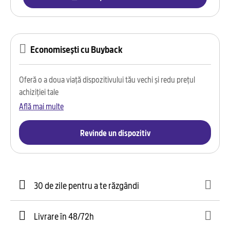
Economisești cu Buyback
Oferă o a doua viață dispozitivului tău vechi și redu prețul
achiziției tale
Află mai multe
Revinde un dispozitiv
30 de zile pentru a te răzgândi
Livrare în 48/72h