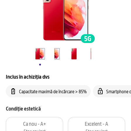
Inclus în achiziția dvs
Capacitate maximă de încărcare > 85%
Smartphone d
Condiție estetică
Ca nou - A+
Excelent - A
Stoc epuizat
Stoc epuizat