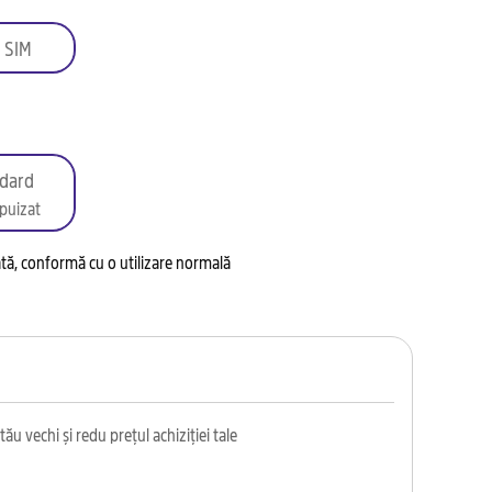
 SIM
dard
puizat
tată, conformă cu o utilizare normală
ău vechi și redu prețul achiziției tale