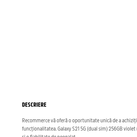
DESCRIERE
Recommerce vă oferă o oportunitate unică de a achizițio
funcționalitatea. Galaxy S21 5G (dual sim) 256GB violet 
și o fiabilitate de neegalat.