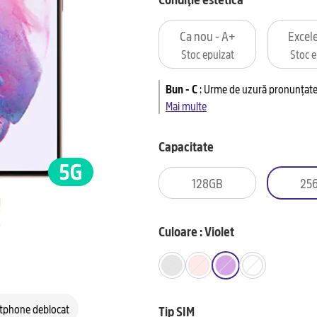
Ca nou - A+
Excele
Stoc epuizat
Stoc e
Bun - C
:
Urme de uzură pronunțate 
Mai multe
Capacitate
128GB
25
Culoare : Violet
tphone deblocat
Tip SIM