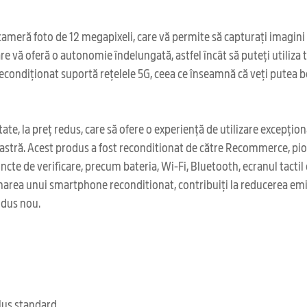
ră foto de 12 megapixeli, care vă permite să capturați imagini de î
e vă oferă o autonomie îndelungată, astfel încât să puteți utiliza tel
recondiționat suportă rețelele 5G, ceea ce înseamnă că veți putea be
ate, la preț redus, care să ofere o experiență de utilizare excepțio
tră. Acest produs a fost reconditionat de către Recommerce, pioni
e de verificare, precum bateria, Wi-Fi, Bluetooth, ecranul tactil et
narea unui smartphone reconditionat, contribuiți la reducerea emisi
odus nou.
clus standard