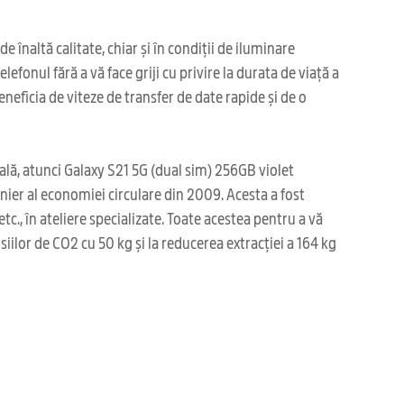
naltă calitate, chiar și în condiții de iluminare
efonul fără a vă face griji cu privire la durata de viață a
neficia de viteze de transfer de date rapide și de o
nală, atunci Galaxy S21 5G (dual sim) 256GB violet
er al economiei circulare din 2009. Acesta a fost
c., în ateliere specializate. Toate acestea pentru a vă
ilor de CO2 cu 50 kg și la reducerea extracției a 164 kg