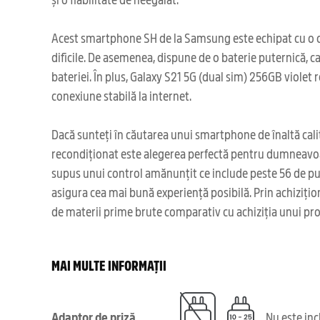
Acest smartphone SH de la Samsung este echipat cu o came
dificile. De asemenea, dispune de o baterie puternică, car
bateriei. În plus, Galaxy S21 5G (dual sim) 256GB violet 
conexiune stabilă la internet.
Dacă sunteți în căutarea unui smartphone de înaltă calit
recondiționat este alegerea perfectă pentru dumneavoas
supus unui control amănunțit ce include peste 56 de punct
asigura cea mai bună experiență posibilă. Prin achizițio
de materii prime brute comparativ cu achiziția unui pr
MAI MULTE INFORMAȚII
Adaptor de priză
Nu este in