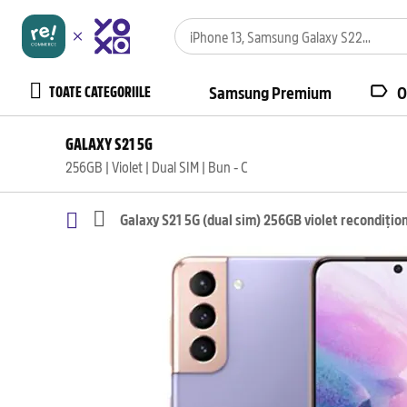
TOATE CATEGORIILE
Samsung Premium
O
GALAXY S21 5G
256GB | Violet | Dual SIM | Bun - C
Galaxy S21 5G (dual sim) 256GB violet recondițio