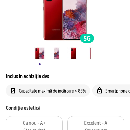
Inclus în achiziția dvs
Capacitate maximă de încărcare > 85%
Smartphone d
Condiție estetică
Ca nou - A+
Excelent - A
Stoc epuizat
Stoc epuizat