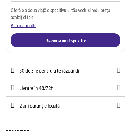
Oferă o a doua viață dispozitivului tău vechi și redu prețul
achiziției tale
Află mai multe
Revinde un dispozitiv
30 de zile pentru a te răzgândi
Livrare în 48/72h
2 ani garanție legală