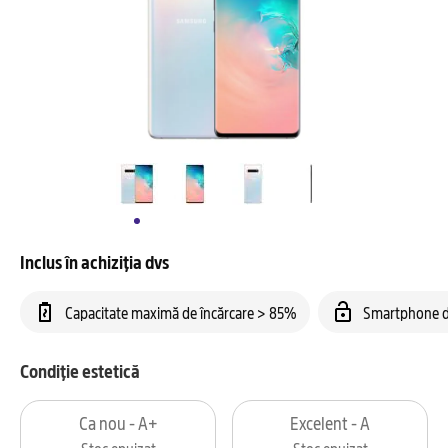
Inclus în achiziția dvs
Capacitate maximă de încărcare > 85%
Smartphone d
Condiție estetică
Ca nou - A+
Excelent - A
Stoc epuizat
Stoc epuizat