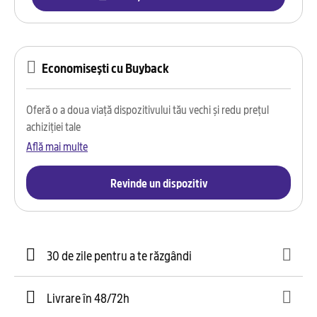
Economisești cu Buyback
Oferă o a doua viață dispozitivului tău vechi și redu prețul
achiziției tale
Află mai multe
Revinde un dispozitiv
30 de zile pentru a te răzgândi
Livrare în 48/72h