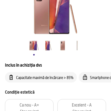
Inclus în achiziția dvs
Capacitate maximă de încărcare > 85%
Smartphone d
Condiție estetică
Ca nou - A+
Excelent - A
Stoc epuizat
Stoc epuizat