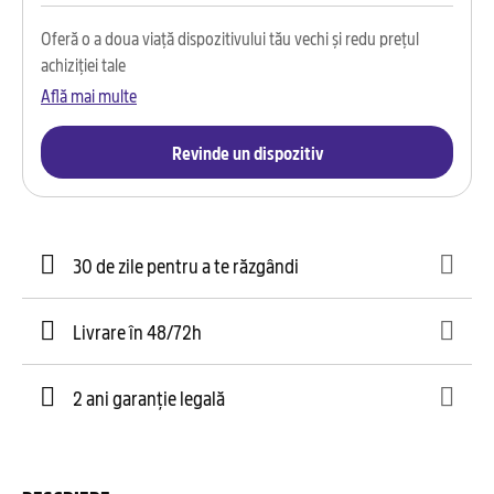
Oferă o a doua viață dispozitivului tău vechi și redu prețul
achiziției tale
Află mai multe
Revinde un dispozitiv
30 de zile pentru a te răzgândi
Livrare în 48/72h
2 ani garanție legală