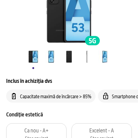
Inclus în achiziția dvs
Capacitate maximă de încărcare > 85%
Smartphone d
Condiție estetică
Ca nou - A+
Excelent - A
Stoc epuizat
Stoc epuizat