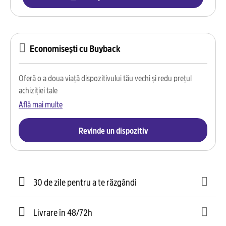
Economisești cu Buyback
Oferă o a doua viață dispozitivului tău vechi și redu prețul
achiziției tale
Află mai multe
Revinde un dispozitiv
30 de zile pentru a te răzgândi
Livrare în 48/72h