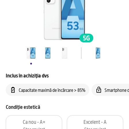
Inclus în achiziția dvs
Capacitate maximă de încărcare > 85%
Smartphone d
Condiție estetică
Ca nou - A+
Excelent - A
Stoc epuizat
Stoc epuizat