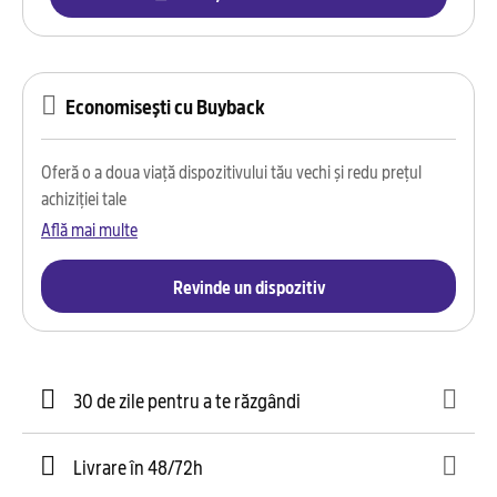
Economisești cu Buyback
Oferă o a doua viață dispozitivului tău vechi și redu prețul
achiziției tale
Află mai multe
Revinde un dispozitiv
30 de zile pentru a te răzgândi
Livrare în 48/72h