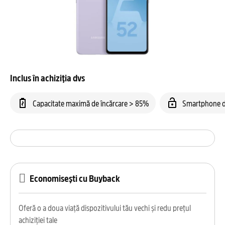
Inclus în achiziția dvs
Capacitate maximă de încărcare > 85%
Smartphone d
Economisești cu Buyback
Oferă o a doua viață dispozitivului tău vechi și redu prețul
achiziției tale