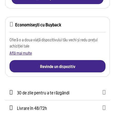
Economisești cu Buyback
Oferă o a doua viață dispozitivului tău vechi și redu prețul
achiziției tale
Află mai multe
Revinde un dispozitiv
30 de zile pentru a te răzgândi
Livrare în 48/72h