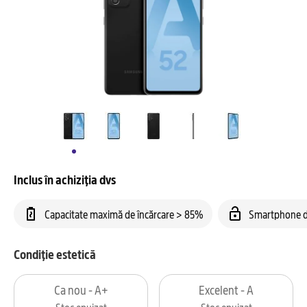
Inclus în achiziția dvs
Capacitate maximă de încărcare > 85%
Smartphone d
Condiție estetică
Ca nou - A+
Excelent - A
Stoc epuizat
Stoc epuizat