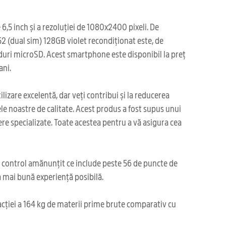
,5 inch și a rezoluției de 1080x2400 pixeli. De
2 (dual sim) 128GB violet recondiționat este, de
arduri microSD. Acest smartphone este disponibil la preț
ani.
izare excelentă, dar veți contribui și la reducerea
e noastre de calitate. Acest produs a fost supus unui
iere specializate. Toate acestea pentru a vă asigura cea
i control amănunțit ce include peste 56 de puncte de
ea mai bună experiență posibilă.
acției a 164 kg de materii prime brute comparativ cu