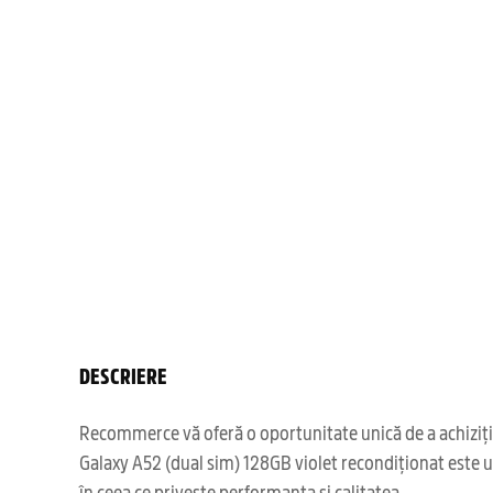
DESCRIERE
Recommerce vă oferă o oportunitate unică de a achiziți
Galaxy A52 (dual sim) 128GB violet recondiționat este u
în ceea ce privește performanța și calitatea.