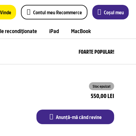
Vinde
Contul meu Recommerce
Coșul meu
le recondiționate
iPad
MacBook
FOARTE POPULAR!
Anu
m
câ
rev
Stoc epuizat
550,00 LEI
Anunță-mă când revine