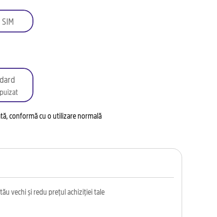
 SIM
dard
puizat
tată, conformă cu o utilizare normală
ău vechi și redu prețul achiziției tale