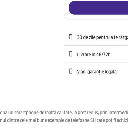
30 de zile pentru a te răz
Livrare în 48/72h
2 ani garanție legală
ona un smartphone de înaltă calitate, la preț redus, prin intermed
nul dintre cele mai bune exemple de telefoane SH care pot fi achizi