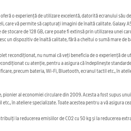
ă o experiență de utilizare excelentă, datorită ecranului său de 6
 care vă permite să capturați imagini de înaltă calitate. Galaxy A5
 de stocare de 128 GB, care poate fi extinsă prin utilizarea unei c
sc un dispozitiv de înaltă calitate, fără a cheltui o sumă mare de b
et recondiționat, nu numai că veți beneficia de o experiență de util
ondiționat cu atenție, pentru a asigura că îndeplinește standardel
care, precum bateria, Wi-Fi, Bluetooth, ecranul tactil etc., în atel
 pionier al economiei circulare din 2009. Acesta a fost supus unu
l etc., în ateliere specializate. Toate acestea pentru a vă asigura c
ribuiți la reducerea emisiilor de CO2 cu 50 kg și la reducerea extr