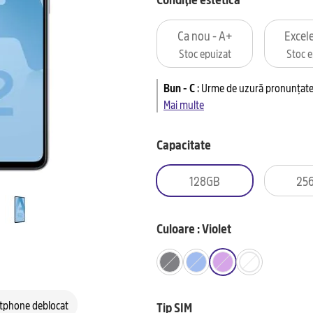
Ca nou - A+
Excele
Stoc epuizat
Stoc e
Bun - C
:
Urme de uzură pronunțate 
Mai multe
Capacitate
128GB
25
Culoare : Violet
tphone deblocat
Tip SIM