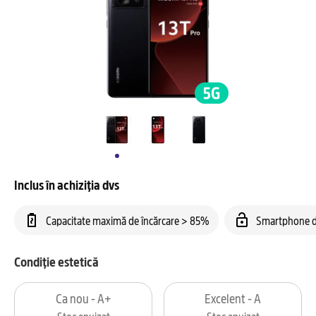
Inclus în achiziția dvs
Capacitate maximă de încărcare > 85%
Smartphone d
Condiție estetică
Ca nou - A+
Excelent - A
Stoc epuizat
Stoc epuizat