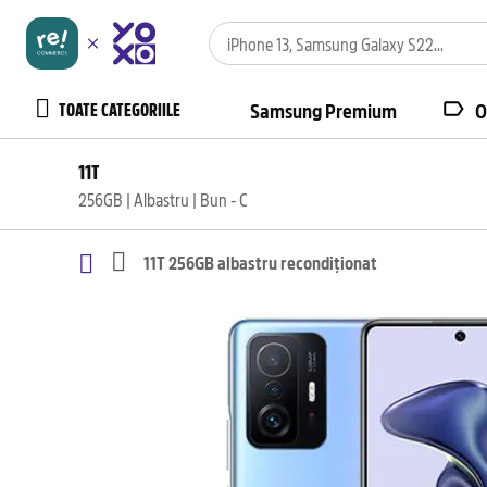
TOATE CATEGORIILE
Samsung Premium
O
11T
256GB | Albastru | Bun - C
11T 256GB albastru recondiționat