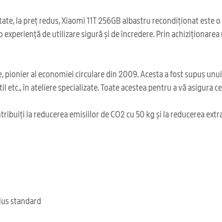
ate, la preț redus, Xiaomi 11T 256GB albastru recondiționat este o 
 o experiență de utilizare sigură și de încredere. Prin achiziționar
 pionier al economiei circulare din 2009. Acesta a fost supus unu
il etc., în ateliere specializate. Toate acestea pentru a vă asigura 
ribuiți la reducerea emisiilor de CO2 cu 50 kg și la reducerea extr
clus standard