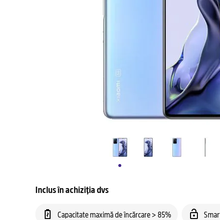
Inclus în achiziția dvs
Capacitate maximă de încărcare > 85%
Smar