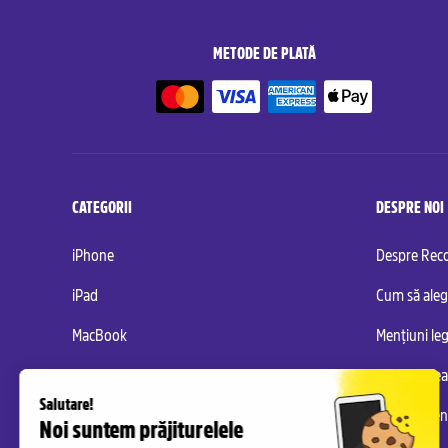
METODE DE PLATĂ
CATEGORII
DESPRE NOI
iPhone
Despre Re
iPad
Cum să aleg
MacBook
Mențiuni leg
Samsung
Gestionarea
Galaxy Tab
Condiții ge