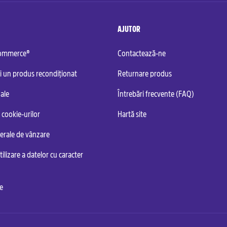
AJUTOR
commerce®
Contactează-ne
i un produs recondiționat
Returnare produs
ale
Întrebări frecvente (FAQ)
 cookie-urilor
Hartă site
nerale de vânzare
tilizare a datelor cu caracter
te