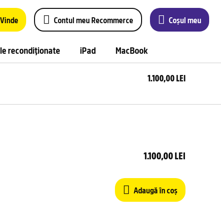
Vinde
Contul meu Recommerce
Coșul meu
le recondiționate
iPad
MacBook
1.100,00 LEI
Ada
în 
1.100,00 LEI
Adaugă în coș