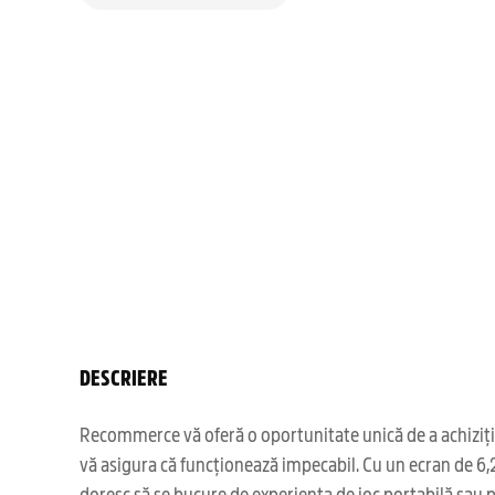
DESCRIERE
Recommerce vă oferă o oportunitate unică de a achizițio
vă asigura că funcționează impecabil. Cu un ecran de 6,2
doresc să se bucure de experiența de joc portabilă sau pe 