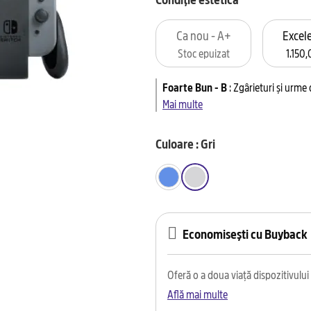
Ca nou - A+
Excele
Stoc epuizat
1.150,
Foarte Bun - B
:
Zgârieturi și urme
Mai multe
Culoare : Gri
Economisești cu Buyback
Oferă o a doua viață dispozitivului t
Află mai multe