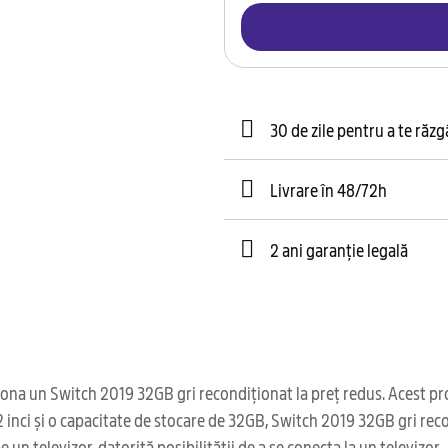
30 de zile pentru a te răz
Livrare în 48/72h
2 ani garanție legală
na un Switch 2019 32GB gri recondiționat la preț redus. Acest prod
 inci și o capacitate de stocare de 32GB, Switch 2019 32GB gri rec
un televizor, datorită posibilității de a se conecta la un televizor.