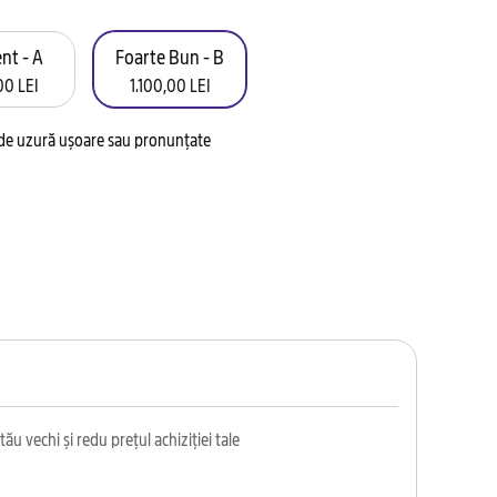
nt - A
Foarte Bun - B
00 LEI
1.100,00 LEI
 de uzură ușoare sau pronunțate
ău vechi și redu prețul achiziției tale