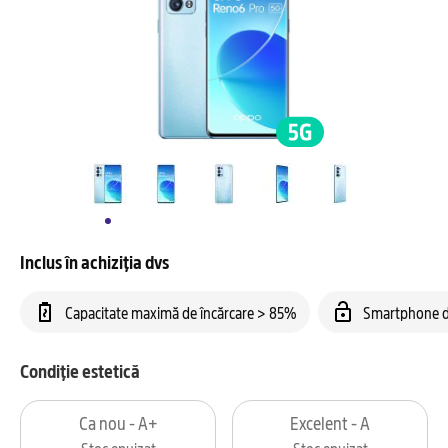
Inclus în achiziția dvs
Capacitate maximă de încărcare > 85%
Smartphone d
Condiție estetică
Ca nou - A+
Excelent - A
Stoc epuizat
Stoc epuizat