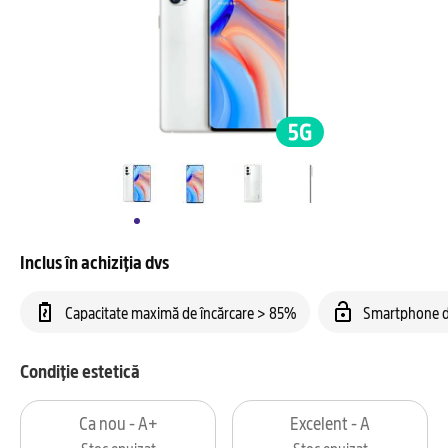
Inclus în achiziția dvs
Capacitate maximă de încărcare > 85%
Smartphone d
Condiție estetică
Ca nou - A+
Excelent - A
Stoc epuizat
Stoc epuizat