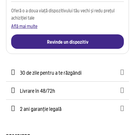
Oferă o a doua viață dispozitivului tău vechi și redu prețul
achiziției tale
Află mai multe
Revinde un dispozitiv
30 de zile pentru a te răzgândi
Livrare în 48/72h
2 ani garanție legală