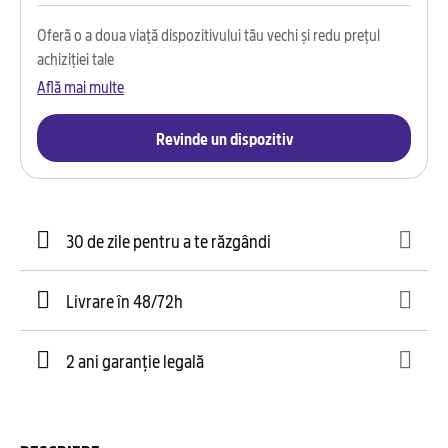
Oferă o a doua viață dispozitivului tău vechi și redu prețul
achiziției tale
Află mai multe
Revinde un dispozitiv
30 de zile pentru a te răzgândi
Livrare în 48/72h
2 ani garanție legală