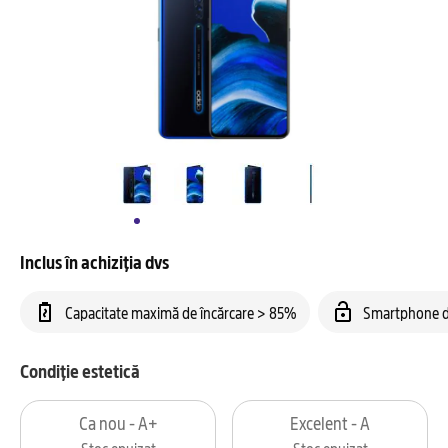
Inclus în achiziția dvs
Capacitate maximă de încărcare > 85%
Smartphone d
Condiție estetică
Ca nou - A+
Excelent - A
Stoc epuizat
Stoc epuizat