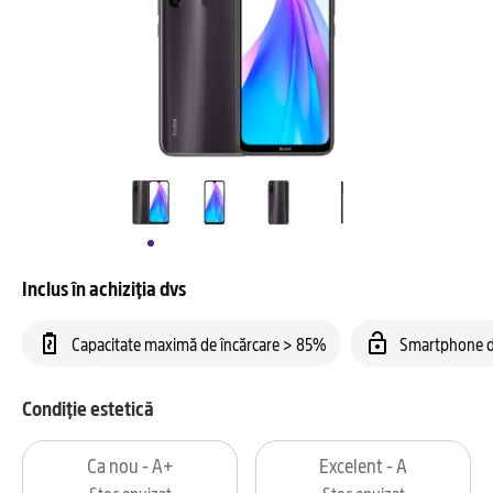
Inclus în achiziția dvs
Capacitate maximă de încărcare > 85%
Smartphone d
Condiție estetică
Ca nou - A+
Excelent - A
Stoc epuizat
Stoc epuizat