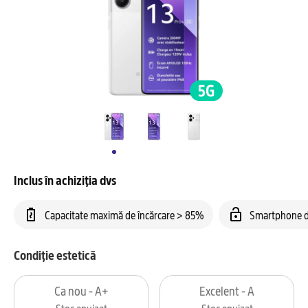
Inclus în achiziția dvs
Capacitate maximă de încărcare > 85%
Smartphone d
Condiție estetică
Ca nou - A+
Excelent - A
Stoc epuizat
Stoc epuizat