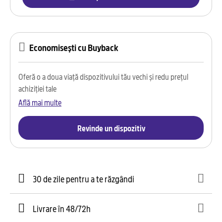
Economisești cu Buyback
Oferă o a doua viață dispozitivului tău vechi și redu prețul
achiziției tale
Află mai multe
Revinde un dispozitiv
30 de zile pentru a te răzgândi
Livrare în 48/72h