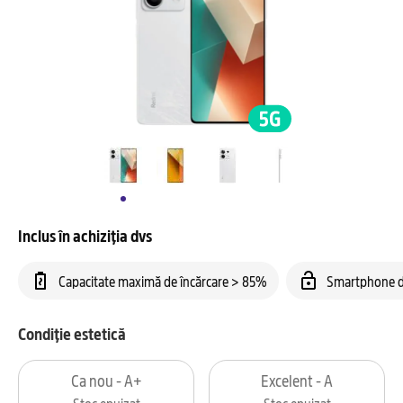
Inclus în achiziția dvs
Capacitate maximă de încărcare > 85%
Smartphone d
Condiție estetică
Ca nou - A+
Excelent - A
Stoc epuizat
Stoc epuizat