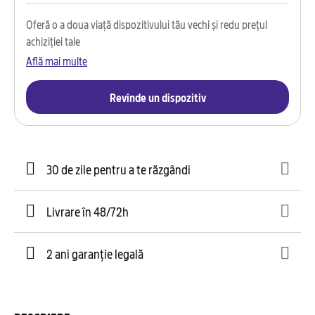
Oferă o a doua viață dispozitivului tău vechi și redu prețul
achiziției tale
Află mai multe
Revinde un dispozitiv
30 de zile pentru a te răzgândi
Livrare în 48/72h
2 ani garanție legală