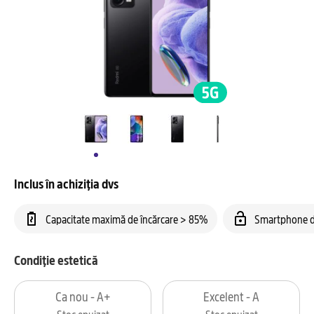
Inclus în achiziția dvs
Capacitate maximă de încărcare > 85%
Smartphone d
Condiție estetică
Ca nou - A+
Excelent - A
Stoc epuizat
Stoc epuizat