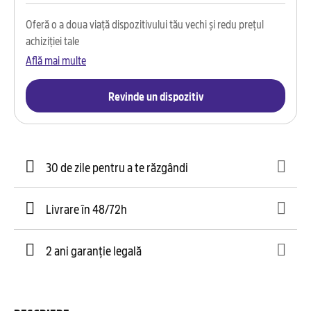
Oferă o a doua viață dispozitivului tău vechi și redu prețul
achiziției tale
Află mai multe
Revinde un dispozitiv
30 de zile pentru a te răzgândi
Livrare în 48/72h
2 ani garanție legală