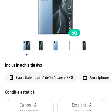
Inclus în achiziția dvs
Capacitate maximă de încărcare > 85%
Smartphone d
Condiție estetică
Ca nou - A+
Excelent - A
Stoc epuizat
Stoc epuizat