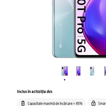
Inclus în achiziția dvs
Capacitate maximă de încărcare > 85%
Smar