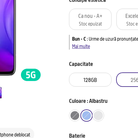
Ca nou - A+
Excele
Stoc epuizat
Stoc e
Bun - C
:
Urme de uzură pronunțate 
Mai multe
Capacitate
128GB
25
Culoare : Albastru
tphone deblocat
Baterie