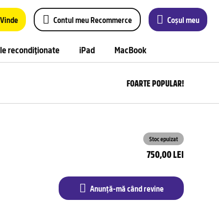
Vinde
Contul meu Recommerce
Coșul meu
le recondiționate
iPad
MacBook
FOARTE POPULAR!
Anu
m
câ
rev
Stoc epuizat
750,00 LEI
Anunță-mă când revine