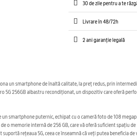
30 de zile pentru a te răz
Livrare în 48/72h
2 ani garanție legală
ona un smartphone de înaltă calitate, la preț redus, prin intermed
o 5G 256GB albastru recondiționat, un dispozitiv care oferă perfor
 un smartphone puternic, echipat cu o cameră foto de 108 megapixe
de o memorie internă de 256 GB, care vă oferă suficient spațiu de sto
 suportă rețeaua 5G, ceea ce înseamnă că veți putea beneficia de v