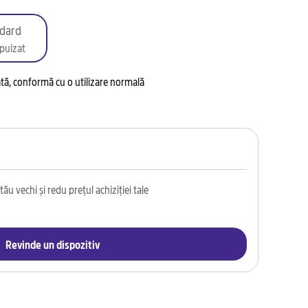
dard
puizat
tată, conformă cu o utilizare normală
ău vechi și redu prețul achiziției tale
Revinde un dispozitiv