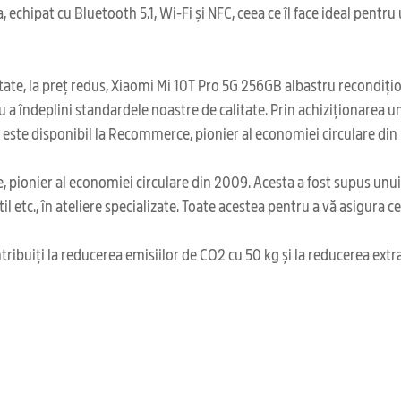
echipat cu Bluetooth 5.1, Wi-Fi și NFC, ceea ce îl face ideal pentru 
ate, la preț redus, Xiaomi Mi 10T Pro 5G 256GB albastru recondițion
u a îndeplini standardele noastre de calitate. Prin achiziționarea 
s este disponibil la Recommerce, pionier al economiei circulare din
 pionier al economiei circulare din 2009. Acesta a fost supus unu
il etc., în ateliere specializate. Toate acestea pentru a vă asigura 
ribuiți la reducerea emisiilor de CO2 cu 50 kg și la reducerea extr