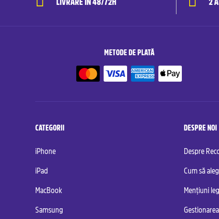
LIVRARE ÎN 48/72H
2 
METODE DE PLATĂ
CATEGORII
DESPRE NOI
iPhone
Despre Re
iPad
Cum să aleg
MacBook
Mențiuni leg
Samsung
Gestionarea