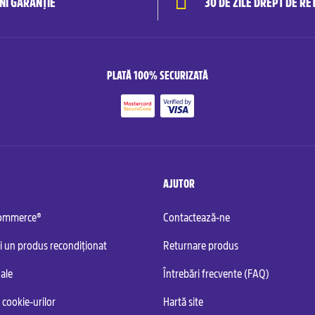
ANI GARANȚIE
30 DE ZILE DREPT DE RE
PLATĂ 100% SECURIZATĂ
AJUTOR
commerce®
Contactează-ne
i un produs recondiționat
Returnare produs
ale
Întrebări frecvente (FAQ)
 cookie-urilor
Hartă site