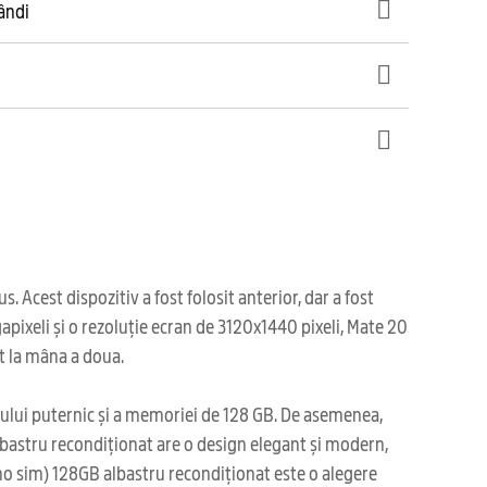
gândi
cest dispozitiv a fost folosit anterior, dar a fost
pixeli și o rezoluție ecran de 3120x1440 pixeli, Mate 20
t la mâna a doua.
rului puternic și a memoriei de 128 GB. De asemenea,
bastru recondiționat are o design elegant și modern,
ono sim) 128GB albastru recondiționat este o alegere