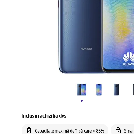
Inclus în achiziția dvs
Capacitate maximă de încărcare > 85%
Smar