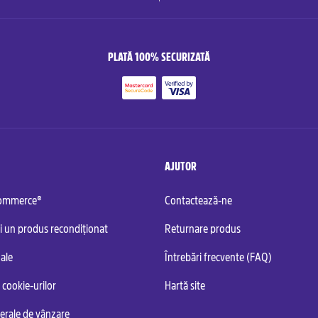
PLATĂ 100% SECURIZATĂ
AJUTOR
commerce®
Contactează-ne
i un produs recondiționat
Returnare produs
ale
Întrebări frecvente (FAQ)
 cookie-urilor
Hartă site
nerale de vânzare