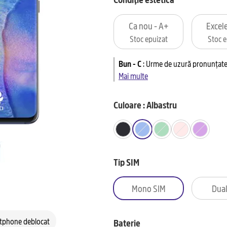
Ca nou - A+
Excele
Stoc epuizat
Stoc e
Bun - C
:
Urme de uzură pronunțate 
Mai multe
Culoare : Albastru
Tip SIM
Mono SIM
Dual
tphone deblocat
Baterie