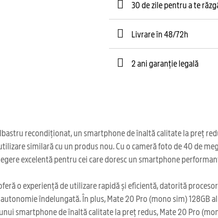
30 de zile pentru a te răz
Livrare în 48/72h
2 ani garanție legală
ru recondiționat, un smartphone de înaltă calitate la preț redus. A
utilizare similară cu un produs nou. Cu o cameră foto de 40 de mega
legere excelentă pentru cei care doresc un smartphone performan
ră o experiență de utilizare rapidă și eficientă, datorită proceso
 o autonomie îndelungată. În plus, Mate 20 Pro (mono sim) 128GB al
ea unui smartphone de înaltă calitate la preț redus, Mate 20 Pro (m