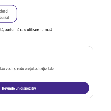
dard
puizat
tată, conformă cu o utilizare normală
ău vechi și redu prețul achiziției tale
Revinde un dispozitiv