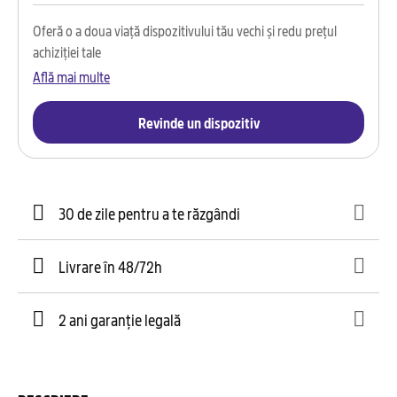
Oferă o a doua viață dispozitivului tău vechi și redu prețul
achiziției tale
Află mai multe
Revinde un dispozitiv
30 de zile pentru a te răzgândi
Livrare în 48/72h
2 ani garanție legală