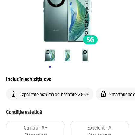
Inclus în achiziția dvs
Capacitate maximă de încărcare > 85%
Smartphone d
Condiție estetică
Ca nou - A+
Excelent - A
Stoc epuizat
Stoc epuizat