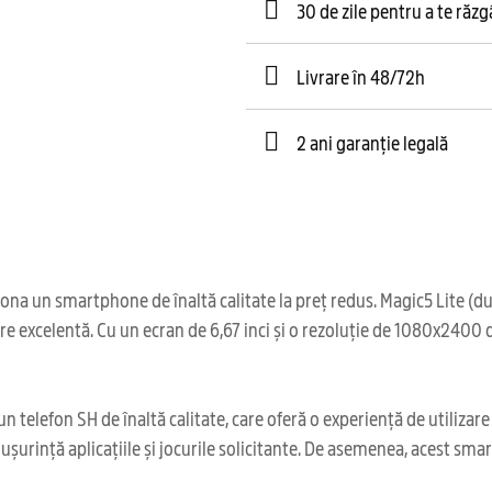
30 de zile pentru a te răz
Livrare în 48/72h
2 ani garanție legală
ona un smartphone de înaltă calitate la preț redus. Magic5 Lite (d
are excelentă. Cu un ecran de 6,67 inci și o rezoluție de 1080x2400 
 telefon SH de înaltă calitate, care oferă o experiență de utilizare
 ușurință aplicațiile și jocurile solicitante. De asemenea, acest s