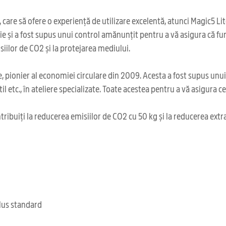
 care să ofere o experiență de utilizare excelentă, atunci Magic5 L
ție și a fost supus unui control amănunțit pentru a vă asigura că fu
iilor de CO2 și la protejarea mediului.
 pionier al economiei circulare din 2009. Acesta a fost supus unu
il etc., în ateliere specializate. Toate acestea pentru a vă asigura 
ribuiți la reducerea emisiilor de CO2 cu 50 kg și la reducerea extr
clus standard