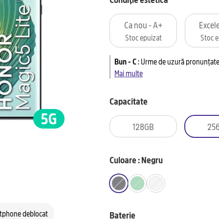
Ca nou - A+
Excele
Stoc epuizat
Stoc e
Bun - C
:
Urme de uzură pronunțate 
Mai multe
Capacitate
128GB
25
Culoare : Negru
tphone deblocat
Baterie