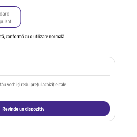
dard
puizat
tată, conformă cu o utilizare normală
ău vechi și redu prețul achiziției tale
Revinde un dispozitiv