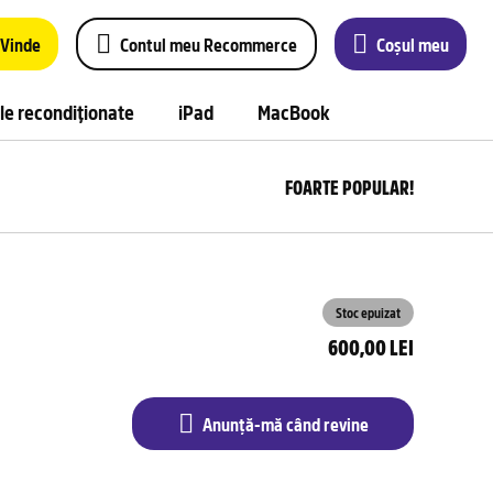
Vinde
Contul meu Recommerce
Coșul meu
le recondiționate
iPad
MacBook
FOARTE POPULAR!
Anu
m
câ
rev
Stoc epuizat
600,00 LEI
Anunță-mă când revine