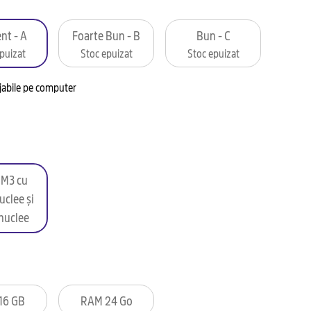
nt - A
Foarte Bun - B
Bun - C
puizat
Stoc epuizat
Stoc epuizat
ijabile pe computer
 M3 cu
clee și
nuclee
16 GB
RAM 24 Go