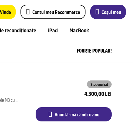
Vinde
Contul meu Recommerce
Coșul meu
le recondiționate
iPad
MacBook
FOARTE POPULAR!
Anu
m
câ
rev
Stoc epuizat
4.300,00 LEI
256GB | Space Black | RAM 8 GB | Apple M3 cu CPU8 nuclee și GPU8 nuclee | AZERTY | Excelent - A
Anunță-mă când revine