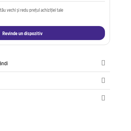
ău vechi și redu prețul achiziției tale
Revinde un dispozitiv
gândi