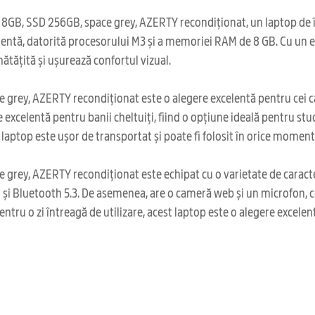
B, SSD 256GB, space grey, AZERTY recondiționat, un laptop de înal
elentă, datorită procesorului M3 și a memoriei RAM de 8 GB. Cu un e
unătățită și ușurează confortul vizual.
grey, AZERTY recondiționat este o alegere excelentă pentru cei ca
 excelentă pentru banii cheltuiți, fiind o opțiune ideală pentru stu
 laptop este ușor de transportat și poate fi folosit în orice moment
ey, AZERTY recondiționat este echipat cu o varietate de caracterist
 și Bluetooth 5.3. De asemenea, are o cameră web și un microfon, cee
ntru o zi întreagă de utilizare, acest laptop este o alegere excelen