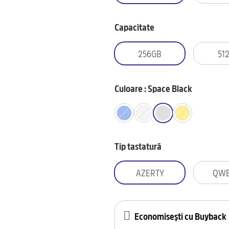
Capacitate
256GB
51
Culoare : Space Black
Tip tastatură
AZERTY
QWE
Economisești cu Buyback