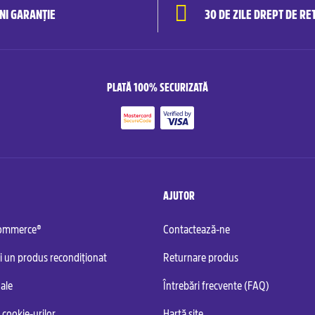
ANI GARANȚIE
30 DE ZILE DREPT DE RE
PLATĂ 100% SECURIZATĂ
AJUTOR
commerce®
Contactează-ne
i un produs recondiționat
Returnare produs
ale
Întrebări frecvente (FAQ)
 cookie-urilor
Hartă site