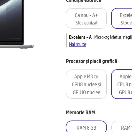
Ca nou - A+
Excele
Stoc epuizat
Stoc e
Excelent - A
:
Micro-zgârieturi negl
Mai multe
Procesor și placă grafică
Apple M3 cu
Apple
CPU8 nuclee și
CPU8 nu
GPU10 nuclee
GPU8 
Memorie RAM
RAM 8 GB
RAM 