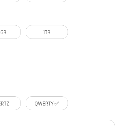
2GB
1TB
RTZ
QWERTY ✅