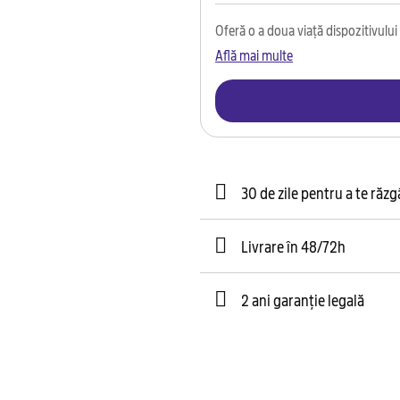
Oferă o a doua viață dispozitivului t
Află mai multe
30 de zile pentru a te răz
Livrare în 48/72h
2 ani garanție legală