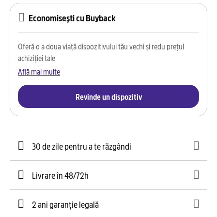
Economisești cu Buyback
Oferă o a doua viață dispozitivului tău vechi și redu prețul
achiziției tale
Află mai multe
Revinde un dispozitiv
30 de zile pentru a te răzgândi
Livrare în 48/72h
2 ani garanție legală