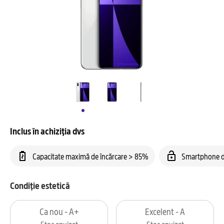
Inclus în achiziția dvs
Capacitate maximă de încărcare > 85%
Smartphone d
Condiție estetică
Ca nou - A+
Excelent - A
Stoc epuizat
Stoc epuizat